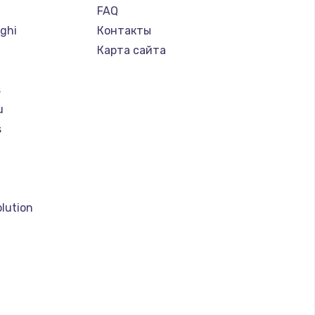
FAQ
ghi
Контакты
Карта сайта
s
u
s
a
lution
son
o