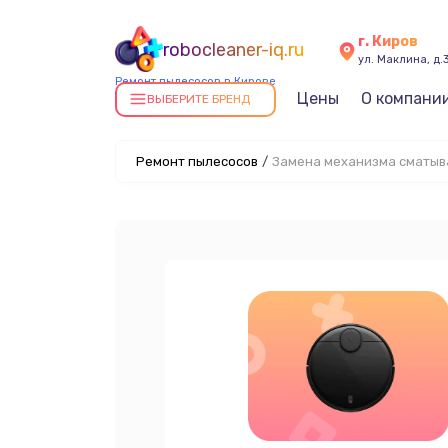
г. Киров
robocleaner-iq.ru
ул. Маклина, д.
Ремонт пылесосов в Кирове
Цены
О компани
ВЫБЕРИТЕ БРЕНД
Ремонт пылесосов
/
Замена механизма сматыв