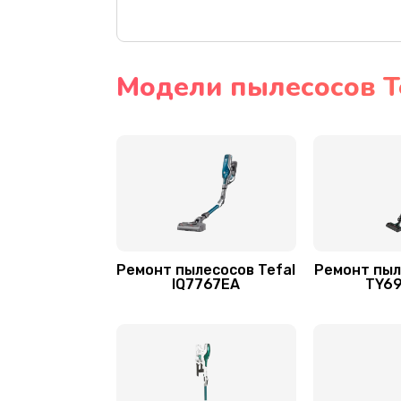
Ремонт привода
Замена фильтров
Модели пылесосов T
Ремонт пылесосов Tefal
Ремонт пыл
IQ7767EA
TY6