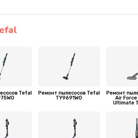
30 мин
2 года
50 мин
1 год
efal
есосов Tefal
Ремонт пылесосов Tefal
Ремонт пыле
975WO
TY9691WO
Air Force
Ultimate