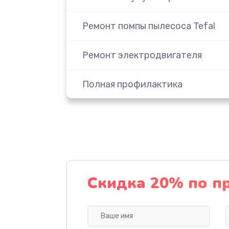
Ремонт помпы пылесоса Tefal
Ремонт электродвигателя
Полная профилактика
Замена комплекта щеток
Ремонт платы управления
(восстановление)
Скидка 20% по п
Ремонт блока питания
Прошивка пылесоса Tefal