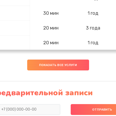
30 мин
1 год
20 мин
3 года
20 мин
1 год
30 мин
3 года
ПОКАЗАТЬ ВСЕ УСЛУГИ
20 мин
3 года
редварительной записи
20 мин
3 года
40 мин
2 года