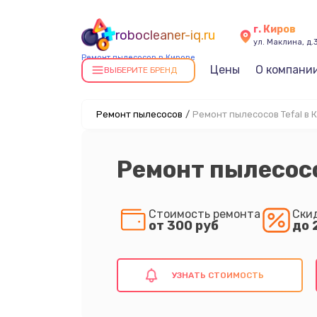
г. Киров
robocleaner-iq.ru
ул. Маклина, д.
Ремонт пылесосов в Кирове
Цены
О компани
ВЫБЕРИТЕ БРЕНД
Ремонт пылесосов
/
Ремонт пылесосов Tefal в 
Ремонт пылесосо
Стоимость ремонта
Ски
от 300 руб
до 
УЗНАТЬ СТОИМОСТЬ