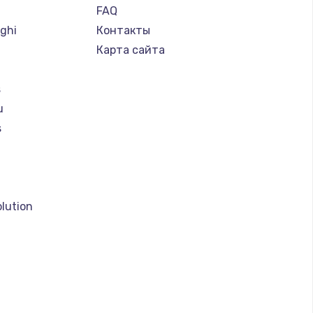
FAQ
ghi
Контакты
Карта сайта
s
u
s
a
lution
son
o