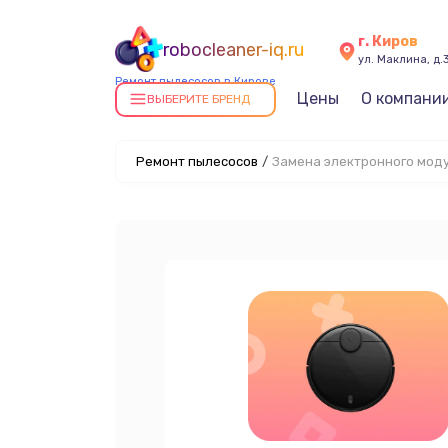
г. Киров
robocleaner-iq.ru
ул. Маклина, д.
Ремонт пылесосов в Кирове
Цены
О компани
ВЫБЕРИТЕ БРЕНД
Ремонт пылесосов
/
Замена электронного мод