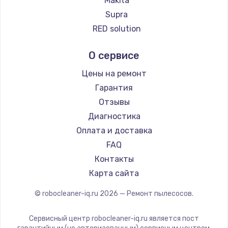
Makita
Ремонт пылесосов Qyron
Supra
Ремонт пылесосов Doffler
RED solution
Ремонт пылесосов Hisense
Thomson
О сервисе
Ремонт пылесосов Bosch
Miele
Ремонт пылесосов Elitech
lydsto
Цены на ремонт
Ремонт пылесосов STIHL
Atvel
Гарантия
Ремонт пылесосов Kirby
Tineco
Отзывы
Tuvio
Диагностика
DEXP
Оплата и доставка
Haier
FAQ
Pioneer
Контакты
Electrolux
Карта сайта
Grundig
© robocleaner-iq.ru
2026
— Ремонт пылесосов.
BBK
Scarlett
Сервисный центр robocleaner-iq.ru является пост