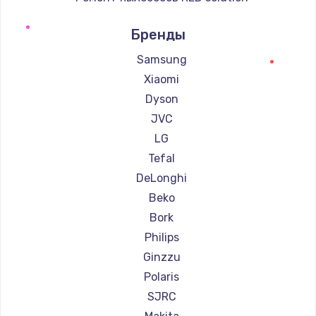
Ремонт пылесосов Thomson
Бренды
Ремонт пылесосов Miele
Ремонт пылесосов lydsto
Samsung
Ремонт пылесосов Atvel
Xiaomi
Ремонт пылесосов Tineco
Dyson
Ремонт пылесосов Tuvio
JVC
Ремонт пылесосов DEXP
LG
Ремонт пылесосов Haier
Tefal
Ремонт пылесосов Pioneer
DeLonghi
Ремонт пылесосов Electrolux
Beko
Ремонт пылесосов Grundig
Bork
Ремонт пылесосов BBK
Philips
Ремонт пылесосов Scarlett
Ginzzu
Ремонт пылесосов Kyvol
Polaris
Ремонт пылесосов Eigen
SJRC
Ремонт пылесосов Honor