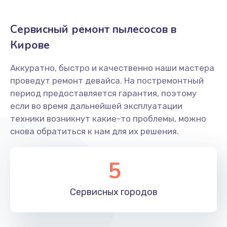
Ремонт блока питания
Сервисный ремонт пылесосов в
550 руб.
Кирове
Заказать
Аккуратно, быстро и качественно наши мастера
Прошивка пылесоса Rovus
проведут ремонт девайса. На постремонтный
500 руб.
период предоставляется гарантия, поэтому
Заказать
если во время дальнейшей эксплуатации
техники возникнут какие-то проблемы, можно
Ремонт привода
снова обратиться к нам для их решения.
550 руб.
5
Заказать
Замена фильтров
Сервисных
городов
350 руб.
Заказать