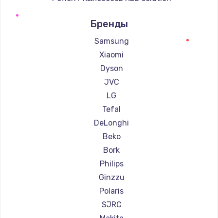
Ремонт пылесосов Thomson
Бренды
Ремонт пылесосов Miele
Ремонт пылесосов lydsto
Samsung
Ремонт пылесосов Atvel
Xiaomi
Ремонт пылесосов Tineco
Dyson
Ремонт пылесосов Tuvio
JVC
Ремонт пылесосов DEXP
LG
Ремонт пылесосов Haier
Tefal
Ремонт пылесосов Pioneer
DeLonghi
Ремонт пылесосов Electrolux
Beko
Ремонт пылесосов Grundig
Bork
Ремонт пылесосов BBK
Philips
Ремонт пылесосов Scarlett
Ginzzu
Ремонт пылесосов Kyvol
Polaris
Ремонт пылесосов Eigen
SJRC
Ремонт пылесосов Honor