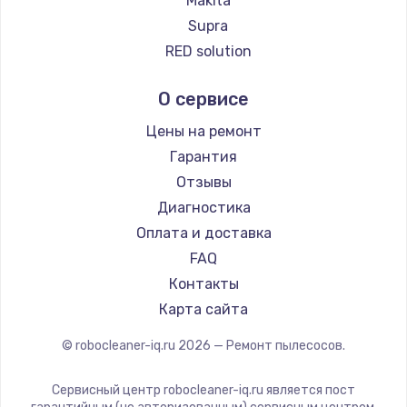
Makita
Ремонт пылесосов Qyron
Supra
Ремонт пылесосов Doffler
RED solution
Ремонт пылесосов Hisense
Thomson
О сервисе
Ремонт пылесосов Bosch
Miele
Ремонт пылесосов Elitech
lydsto
Цены на ремонт
Ремонт пылесосов STIHL
Atvel
Гарантия
Ремонт пылесосов Kirby
Tineco
Отзывы
Tuvio
Диагностика
DEXP
Оплата и доставка
Haier
FAQ
Pioneer
Контакты
Electrolux
Карта сайта
Grundig
© robocleaner-iq.ru
2026
— Ремонт пылесосов.
BBK
Scarlett
Сервисный центр robocleaner-iq.ru является пост