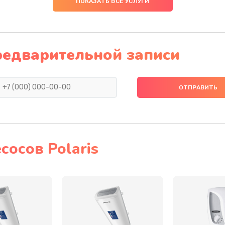
ПОКАЗАТЬ ВСЕ УСЛУГИ
40 мин
2 года
60 мин
2 года
редварительной записи
30 мин
2 года
40 мин
1 год
50 мин
1 год
осов Polaris
40 мин
2 года
40 мин
2 года
40 мин
2 года