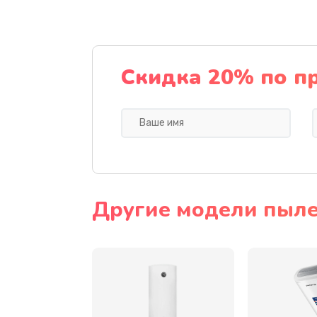
Замена микровыключателя
Замена прокладок
Скидка 20% по п
Замена жерновов
Замена бойлера
Замена платы логики
Другие модели пылес
Замена заварного механизма
Замена двигателя кофемолки
Замена датчика танка воды