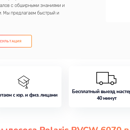
алов с обширными знаниями и
и. Мы предлагаем быстрый и
ем оригинальных компонентов, а также
ых работ. Наша цель - предоставить
ое обслуживание, удовлетворяя их
СУЛЬТАЦИЯ
медлите записаться на ремонт уже
Бесплатный выезд масте
таем с юр. и физ. лицами
40 минут