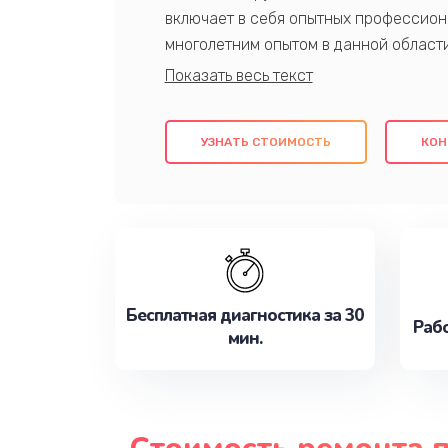
включает в себя опытных профессион
многолетним опытом в данной област
качественный ремонт с использовани
гарантируем качество всех проведенн
клиентам надежное и профессиональн
УЗНАТЬ СТОИМОСТЬ
КОН
потребности наилучшим образом. Не 
сейчас!
Бесплатная диагностика за 30
Рабо
мин.