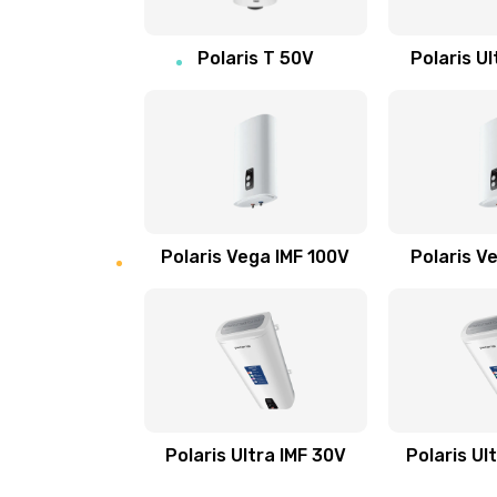
Замена редуктора в сборе
Polaris T 50V
Polaris Ul
Замена гидросистемы
Замена бака воды
Замена клапана пара
Polaris Vega IMF 100V
Polaris V
Замена контактов поддона
Polaris Ultra IMF 30V
Polaris Ul