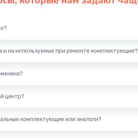
осы, которые нам задают чащ
но?
та и на используемые при ремонте комплектующие?
зменена?
й центр?
альные комплектующие или аналоги?