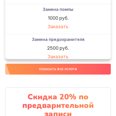
Замена помпы
1000 руб.
Заказать
Замена предохранителя
2500 руб.
Заказать
Замена термоблока
ПОКАЗАТЬ ВСЕ УСЛУГИ
2500 руб.
Заказать
Скидка 20% по
Замена мультиклапана
предварительной
1000 руб.
записи