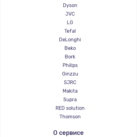
Ремонт пылесосов Tuvio
Dyson
Ремонт пылесосов DEXP
JVC
Ремонт пылесосов Haier
LG
Ремонт пылесосов Pioneer
Tefal
Ремонт пылесосов Electrolux
DeLonghi
Ремонт пылесосов Grundig
Beko
Ремонт пылесосов BBK
Bork
Ремонт пылесосов Scarlett
Philips
Ремонт пылесосов Kyvol
Ginzzu
Ремонт пылесосов Eigen
SJRC
Ремонт пылесосов Honor
Makita
Ремонт пылесосов Qyron
Supra
Ремонт пылесосов Doffler
RED solution
Ремонт пылесосов Hisense
Thomson
Ремонт пылесосов Bosch
Miele
О сервисе
Ремонт пылесосов Elitech
lydsto