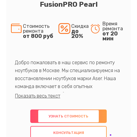
FusionPRO Pearl
Время
Стоимость
Скидка
ремонта
до
ремонта
от 20
от 800 руб
20%
мин
Добро пожаловать в наш сервис по ремонту
ноутбуков в Москве. Мы специализируемся на
восстановлении ноутбуков марки Aser. Наша
команда включает в себя опытных
профессионалов с обширными знаниями и
многолетним опытом в данной области. Мы
предлагаем быстрый и качественный ремонт с
УЗНАТЬ СТОИМОСТЬ
использованием оригинальных компонентов, а
также гарантируем качество всех
КОНСУЛЬТАЦИЯ
проведенных работ. Наша цель - предоставить