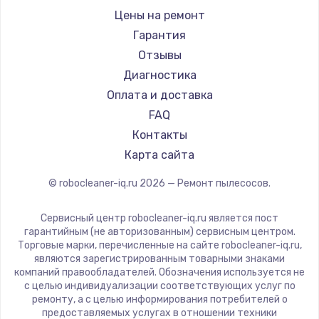
Ремонт пылесосов STIHL
Atvel
Цены на ремонт
Ремонт пылесосов Kirby
Tineco
Гарантия
Tuvio
Отзывы
DEXP
Диагностика
Haier
Оплата и доставка
Pioneer
FAQ
Electrolux
Контакты
Grundig
Карта сайта
BBK
© robocleaner-iq.ru
2026
— Ремонт пылесосов.
Scarlett
Kyvol
Сервисный центр robocleaner-iq.ru является пост
Eigen
гарантийным (не авторизованным) сервисным центром.
Торговые марки, перечисленные на сайте robocleaner-iq.ru,
Honor
являются зарегистрированным товарными знаками
Qyron
компаний правообладателей. Обозначения используется не
с целью индивидуализации соответствующих услуг по
Doffler
ремонту, а с целью информирования потребителей о
Hisense
предоставляемых услугах в отношении техники