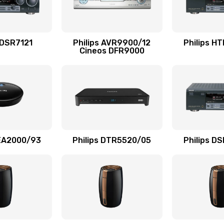
20 мин
2 года
60 мин
2 года
 DSR7121
Philips AVR9900/12
Philips H
Cineos DFR9000
30 мин
2 года
20 мин
1 год
20 мин
3 года
AEA2000/93
Philips DTR5520/05
Philips D
30 мин
3 года
60 мин
2 года
50 мин
2 года