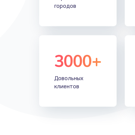
городов
Замена вентилятора
Замена таймера
Замена реле
3000+
Замена нагревателя испарителя
Замена мотор-компрессора
Довольных
клиентов
Замена термостата
Ремонт капиллярной трубки
Ремонт электропроводки