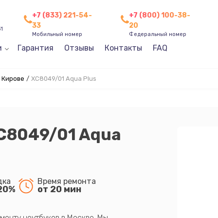
+7 (833) 221-54-
+7 (800) 100-38-
33
20
31
Мобильный номер
Федеральный номер
и
Гарантия
Отзывы
Контакты
FAQ
в Кирове
/
XC8049/01 Aqua Plus
XC8049/01 Aqua
дка
Время ремонта
20%
от 20 мин
монту ноутбуков в Москве. Мы