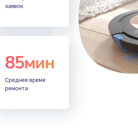
заявок
20 мин
2 года
20 мин
2 года
30 мин
1 год
85мин
20 мин
3 года
50 мин
1 год
Среднее время
ремонта
60 мин
2 года
60 мин
2 года
50 мин
3 года