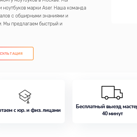
 ноутбуков марки Aser. Наша команда
алов с обширными знаниями и
и. Мы предлагаем быстрый и
ем оригинальных компонентов, а также
ых работ. Наша цель - предоставить
ое обслуживание, удовлетворяя их
СУЛЬТАЦИЯ
медлите записаться на ремонт уже
Бесплатный выезд масте
таем с юр. и физ. лицами
40 минут