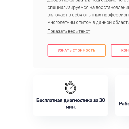
специализируемся на восстановлении
включает в себя опытных профессион
многолетним опытом в данной област
качественный ремонт с использовани
гарантируем качество всех проведенн
клиентам надежное и профессиональн
УЗНАТЬ СТОИМОСТЬ
КОН
потребности наилучшим образом. Не 
сейчас!
Бесплатная диагностика за 30
Рабо
мин.