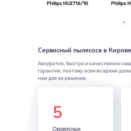
Philips HU2716/10
Philips 
Замена переходников
Замена уплотнительных колец
Замена помпы
Сервисный пылесоса в Киров
Ремонт гидросистемы
Аккуратно, быстро и качественно на
гарантия, поэтому если во время дал
Замена электромагнитного клап
нам для их решения.
Ремонт разъема SIM-карты
5
Замена GPS модуля
Устранение ошибок
Сервисных