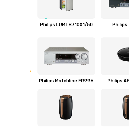
Замена NFC модуля
Ремонт микросхемы NFC
Philips LUMTB710X1/50
Philips
Замена разъема наушников
Ремонт микросхемы управления
Замена микросхемы управления
Philips Matchline FR996
Philips 
Замена микросхемы NFC
Ремонт или замена флоуметра
Замена сальников