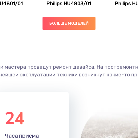
HU4801/01
Philips HU4803/01
Philips 
20 мин
2 года
50 мин
1 год
БОЛЬШЕ МОДЕЛЕЙ
40 мин
2 года
е
40 мин
2 года
ши мастера проведут ремонт девайса. На постремонт
ьнейшей эксплуатации техники возникнут какие-то пр
ана
30 мин
2 года
20 мин
2 года
24
50 мин
2 года
50 мин
2 года
Часа приема