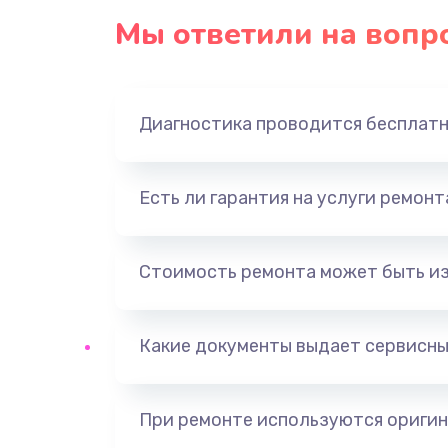
Мы ответили на вопр
Замена панели управления
Прошивка
Диагностика проводится бесплат
Ремонт корпуса
Есть ли гарантия на услуги ремон
Настройка
Ремонт кнопки
Стоимость ремонта может быть и
Замена шнура питания
Какие документы выдает сервисны
Замена датчиков
При ремонте используются оригин
Комплексная чистка