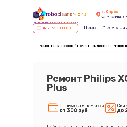
г. Киров
robocleaner-iq.ru
ул. Маклина, д.
Ремонт пылесосов в Кирове
Цены
О компани
ВЫБЕРИТЕ БРЕНД
Ремонт пылесосов
/
Ремонт пылесосов Philips 
Ремонт Philips 
Plus
Стоимость ремонта
Ски
от 300 руб
до 
Добро пожаловать в наш сервис по ре