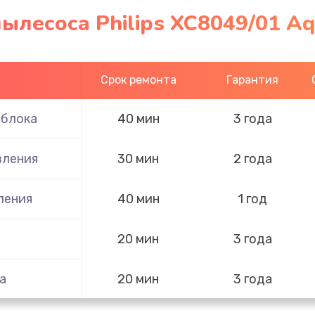
ылесоса Philips XC8049/01 Aq
Срок ремонта
Гарантия
 блока
40 мин
3 года
вления
30 мин
2 года
ления
40 мин
1 год
20 мин
3 года
а
20 мин
3 года