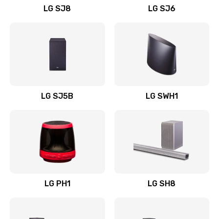
LG SJ8
LG SJ6
Восстановление после заклинивания
1400 руб.
Заказать
Восстановление после залития
1500 руб.
LG SJ5B
LG SWH1
Заказать
Замена фильтра
1500 руб.
Заказать
LG PH1
LG SH8
Ремонт корпуса
1400 руб.