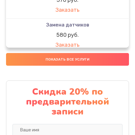
Заказать
Замена датчиков
580 руб.
Заказать
Комплексная чистка
ПОКАЗАТЬ ВСЕ УСЛУГИ
800 руб.
Заказать
Скидка 20% по
Замена дисплея (экрана)
предварительной
2000 руб.
записи
Заказать
Ремонт платы электроники