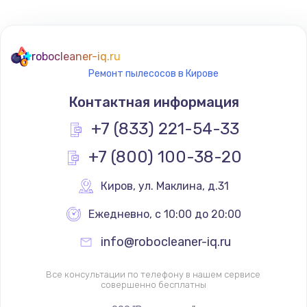
Не реагирует на кнопки
700 руб.
robocleaner-iq.ru
Ремонт пылесосов в Кирове
Заказать
Контактная информация
Не сопряжается с устройством
+7 (833) 221-54-33
900 руб.
+7 (800) 100-38-20
Заказать
Киров
,
 ул. Маклина, д.31
Помехи и искажение звука
900 руб.
Ежедневно, с 10:00 до 20:00
Заказать
info@robocleaner-iq.ru
Не работает
Все консультации по телефону в нашем сервисе
совершенно бесплатны
1400 руб.