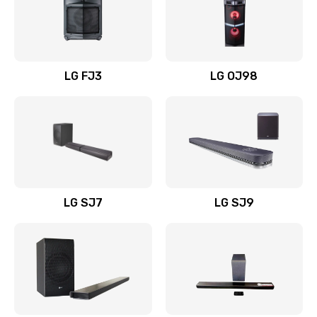
Замена уборочных щеток
1400 руб.
Заказать
LG FJ3
LG OJ98
Замена или ремонт блока питания
1400 руб.
Заказать
Замена батареи (аккумулятора)
2200 руб.
LG SJ7
LG SJ9
Заказать
Замена, восстановление кнопок
1300 руб.
Заказать