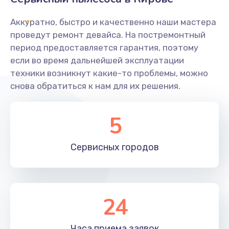
Заказать
Аккуратно, быстро и качественно наши мастера
Ремонт системной платы
проведут ремонт девайса. На постремонтный
период предоставляется гарантия, поэтому
1600 руб.
если во время дальнейшей эксплуатации
Заказать
техники возникнут какие-то проблемы, можно
снова обратиться к нам для их решения.
Снятие системных ошибок/программный ремонт
1400 руб.
5
Заказать
Сервисных
городов
Ремонт разъема SIM-карты
880 руб.
Заказать
24
Модернизация
1830 руб.
Часа приема
заявок