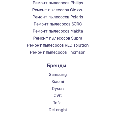
Ремонт пылесосов Philips
Заказать
Ремонт пылесосов Ginzzu
Ремонт пылесосов Polaris
Замена микросхемы NFC
Ремонт пылесосов SJRC
1100 руб.
Ремонт пылесосов Makita
Заказать
Ремонт пылесосов Supra
Ремонт пылесосов RED solution
Замена шим-контроллера
Ремонт пылесосов Thomson
3900 руб.
Ремонт пылесосов Miele
Бренды
Заказать
Ремонт пылесосов lydsto
Ремонт пылесосов Atvel
Samsung
Настройка Wi-Fi
Ремонт пылесосов Tineco
Xiaomi
1030 руб.
Ремонт пылесосов Tuvio
Dyson
Заказать
Ремонт пылесосов Clever clean
JVC
Ремонт пылесосов DEXP
Tefal
Замена вебкамеры
Ремонт пылесосов Haier
DeLonghi