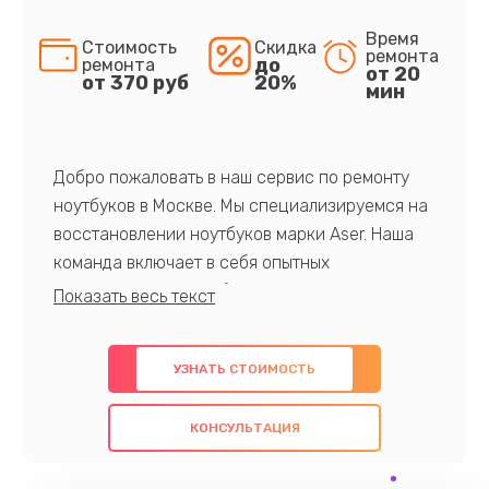
Время
Стоимость
Скидка
ремонта
до
ремонта
от 20
от 370 руб
20%
мин
Добро пожаловать в наш сервис по ремонту
ноутбуков в Москве. Мы специализируемся на
восстановлении ноутбуков марки Aser. Наша
команда включает в себя опытных
профессионалов с обширными знаниями и
многолетним опытом в данной области. Мы
предлагаем быстрый и качественный ремонт с
УЗНАТЬ СТОИМОСТЬ
использованием оригинальных компонентов, а
также гарантируем качество всех
КОНСУЛЬТАЦИЯ
проведенных работ. Наша цель - предоставить
клиентам надежное и профессиональное