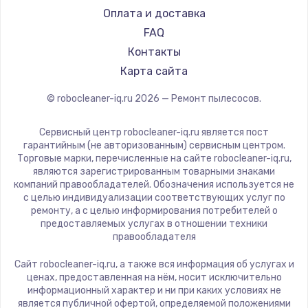
DEXP
Оплата и доставка
1600 руб.
Haier
FAQ
Заказать
Pioneer
Контакты
Electrolux
Карта сайта
Ремонт разъема питания
Grundig
880 руб.
© robocleaner-iq.ru
2026
— Ремонт пылесосов.
BBK
Заказать
Scarlett
Сервисный центр robocleaner-iq.ru является пост
Kyvol
гарантийным (не авторизованным) сервисным центром.
Замена видеочипа
Торговые марки, перечисленные на сайте robocleaner-iq.ru,
Eigen
являются зарегистрированным товарными знаками
2745 руб.
Honor
компаний правообладателей. Обозначения используется не
с целью индивидуализации соответствующих услуг по
Заказать
Qyron
ремонту, а с целью информирования потребителей о
Doffler
предоставляемых услугах в отношении техники
Замена северного моста
правообладателя
Hisense
2600 руб.
Bosch
Сайт robocleaner-iq.ru, а также вся информация об услугах и
ценах, предоставленная на нём, носит исключительно
Заказать
Elitech
информационный характер и ни при каких условиях не
STIHL
является публичной офертой, определяемой положениями