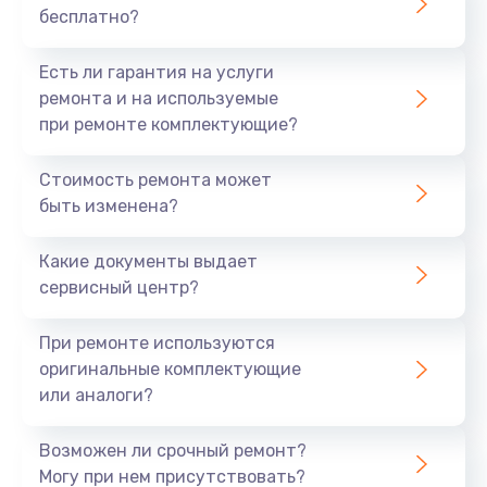
бесплатно?
700 руб.
Заказать
Есть ли гарантия на услуги
ремонта и на используемые
Не заряжается
при ремонте комплектующие?
800 руб.
Стоимость ремонта может
Заказать
быть изменена?
Замена кнопок
Какие документы выдает
490 руб.
сервисный центр?
Заказать
При ремонте используются
оригинальные комплектующие
Восстановление после попадания влаги
или аналоги?
790 руб.
Заказать
Возможен ли срочный ремонт?
Могу при нем присутствовать?