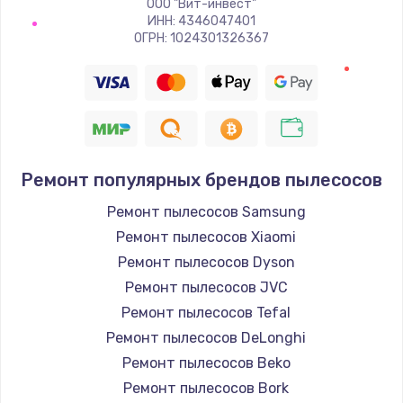
ООО "Вит-инвест"
Заказать
ИНН: 4346047401
ОГРН: 1024301326367
Восстановление цепи питания, пайка
880 руб.
Заказать
Программный ремонт/прошивка
Ремонт популярных брендов пылесосов
390 руб.
Ремонт пылесосов Samsung
Заказать
Ремонт пылесосов Xiaomi
Ремонт пылесосов Dyson
Замена Bluetooth/Wi-Fi модуля
Ремонт пылесосов JVC
800 руб.
Ремонт пылесосов Tefal
Заказать
Ремонт пылесосов DeLonghi
Ремонт пылесосов Beko
Замена картридера
Ремонт пылесосов Bork
890 руб.