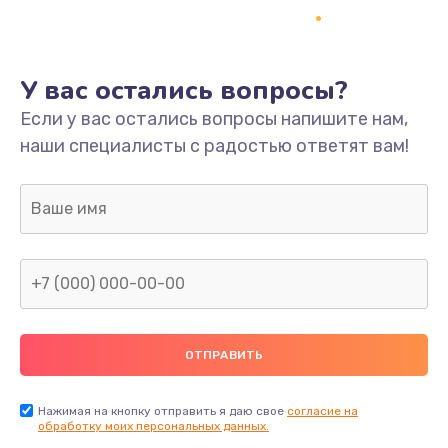
Ремонт платы
800 руб.
У вас остались вопросы?
Заказать
Если у вас остались вопросы напишите нам,
наши специалисты с радостью ответят вам!
Не включается
1400 руб.
Заказать
Нет звука
800 руб.
Заказать
Не видит флешку
400 руб.
Нажимая на кнопку отправить я даю свое
согласие на
обработку моих персональных данных.
Заказать