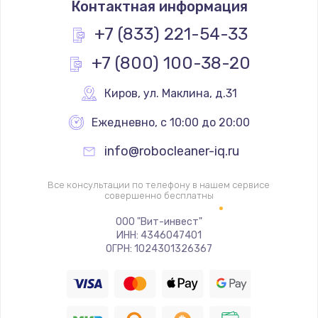
Контактная информация
1200 руб.
Заказать
+7 (833) 221-54-33
+7 (800) 100-38-20
Замена реле
1000 руб.
Киров
,
 ул. Маклина, д.31
Заказать
Ежедневно, с 10:00 до 20:00
Замена термопредохранителя
info@robocleaner-iq.ru
700 руб.
Заказать
Все консультации по телефону в нашем сервисе
совершенно бесплатны
Замена ТЭНа
ООО "Вит-инвест"
ИНН: 4346047401
2500 руб.
ОГРН: 1024301326367
Заказать
Замена шнура