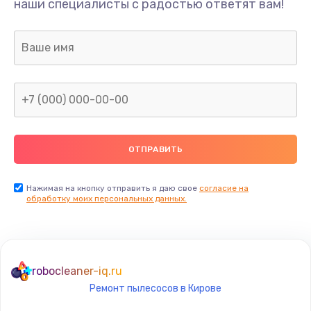
наши специалисты с радостью ответят вам!
1300 руб.
Заказать
Ремонт капиллярной трубки
400 руб.
Заказать
Замена блока питания
1000 руб.
Заказать
Нажимая на кнопку отправить я даю свое
согласие на
обработку моих персональных данных.
Прошивка / разблокировка
900 руб.
Заказать
robocleaner-iq.ru
Ремонт пылесосов в Кирове
Замена термостата