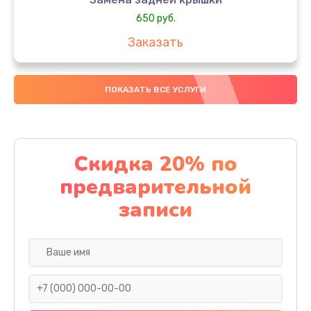
650 руб.
Заказать
Замена аккумулятора
ПОКАЗАТЬ ВСЕ УСЛУГИ
4000 руб.
Заказать
Замена материнской платы
Скидка 20% по
1100 руб.
предварительной
Заказать
записи
Замена масла
750 руб.
Заказать
Замена праймера