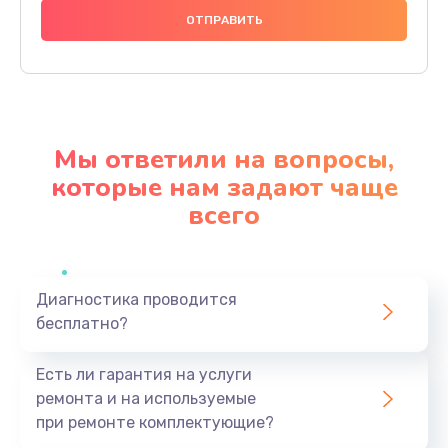
1000 руб.
Заказать
Ремонт материнской платы
4500 руб.
Мы ответили на вопросы,
Заказать
которые нам задают чаще
всего
Профилактическая чистка
1000 руб.
Заказать
Диагностика проводится
бесплатно?
Прошивка BIOS
1920 руб.
Есть ли гарантия на услуги
Заказать
ремонта и на используемые
при ремонте комплектующие?
Замена северного моста