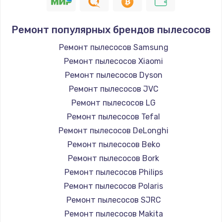
1400 руб.
Заказать
Ремонт популярных брендов пылесосов
Замена / ремонт электронного модуля
Ремонт пылесосов Samsung
управления
Ремонт пылесосов Xiaomi
600 руб.
Ремонт пылесосов Dyson
Заказать
Ремонт пылесосов JVC
Ремонт пылесосов LG
Замена конфорки
Ремонт пылесосов Tefal
1100 руб.
Ремонт пылесосов DeLonghi
Заказать
Ремонт пылесосов Beko
Ремонт пылесосов Bork
Замена платы сенсора
Ремонт пылесосов Philips
900 руб.
Ремонт пылесосов Polaris
Заказать
Ремонт пылесосов SJRC
Ремонт пылесосов Makita
Замена регулятора режимов конфорки