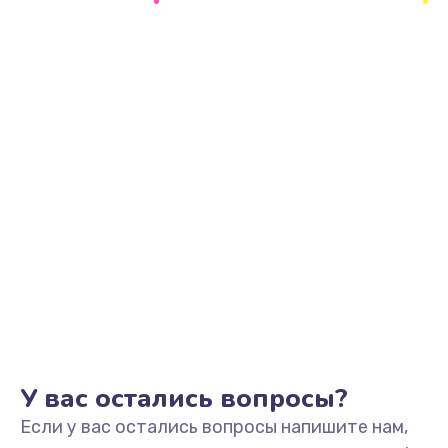
2500 руб.
Заказать
Замена видеоадаптера (видеокарты)
1800 руб.
Заказать
Замена, перепайка чипа
1300 руб.
Заказать
Замена HDMI-разъема
650 руб.
Заказать
У вас остались вопросы?
Если у вас остались вопросы напишите нам,
Замена/Pемонт карбюратора