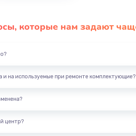
осы, которые нам задают чащ
но?
та и на используемые при ремонте комплектующие?
зменена?
й центр?