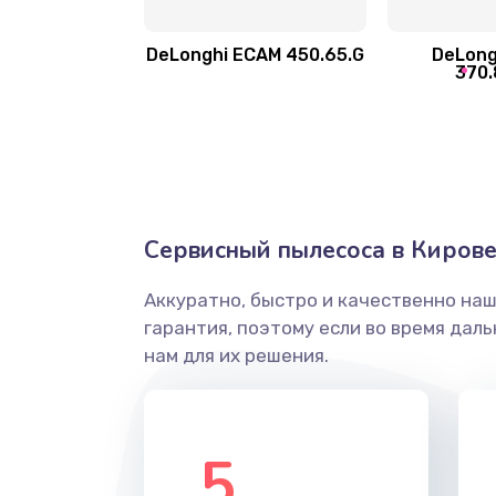
Замена прокладок
DeLonghi ECAM 450.65.G
DeLong
Ремонт кофемолки
370.
Ремонт гидросистемы
Замена трубок
Сервисный пылесоса в Киров
Замена двигателя
Аккуратно, быстро и качественно на
Замена фильтра
гарантия, поэтому если во время дал
нам для их решения.
Замена ТЭНа
Замена модуля управления
5