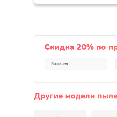
Замена клапана дренажа
Ремонт капучинатора
Ремонт мультиклапана
Скидка 20% по п
Комплексная профилактика
Ремонт электромагнитного клап
Замена щёток электродвигател
Другие модели пыле
Чистка дренажа
Ремонт заварного блока