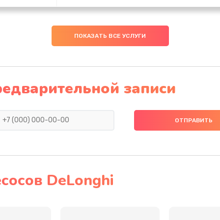
40 мин
3 года
ПОКАЗАТЬ ВСЕ УСЛУГИ
50 мин
3 года
20 мин
1 год
редварительной записи
20 мин
1 год
ана
30 мин
3 года
я
20 мин
3 года
сосов DeLonghi
30 мин
1 год
30 мин
3 года