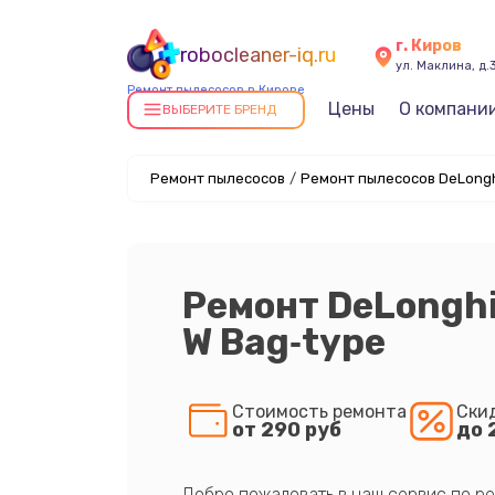
г. Киров
robocleaner-iq.ru
ул. Маклина, д.
Ремонт пылесосов в Кирове
Цены
О компани
ВЫБЕРИТЕ БРЕНД
Ремонт пылесосов
/
Ремонт пылесосов DeLongh
Ремонт DeLonghi
W Bag‑type
Стоимость ремонта
Ски
от 290 руб
до 
Добро пожаловать в наш сервис по ре