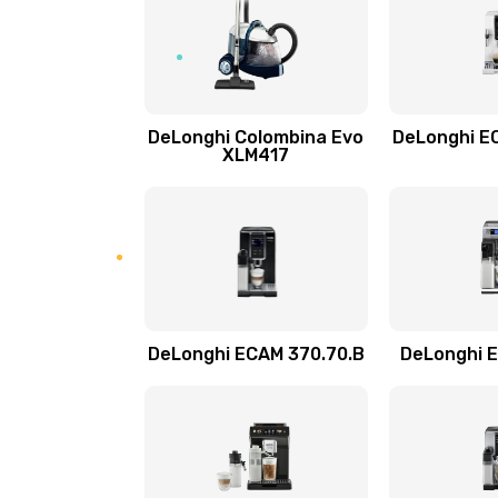
Замена двигателя кофемолки
Замена хомутов, скобок и колец
DeLonghi Colombina Evo
DeLonghi E
XLM417
Чистка системы подачи кофе
Замена датчика воды
Замена пароблока
DeLonghi ECAM 370.70.B
DeLonghi 
Декальцинация
Замена термодатчика