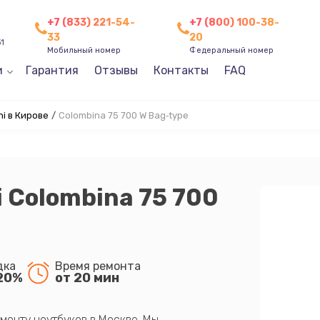
+7 (833) 221-54-
+7 (800) 100-38-
33
20
31
Мобильный номер
Федеральный номер
и
Гарантия
Отзывы
Контакты
FAQ
i в Кирове
/
Colombina 75 700 W Bag‑type
 Colombina 75 700
дка
Время ремонта
20%
от 20 мин
монту ноутбуков в Москве. Мы