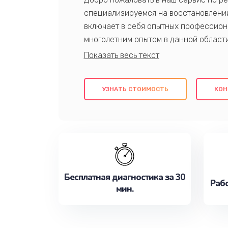
специализируемся на восстановлении
включает в себя опытных профессион
многолетним опытом в данной област
качественный ремонт с использовани
гарантируем качество всех проведенн
клиентам надежное и профессиональн
УЗНАТЬ СТОИМОСТЬ
КОН
потребности наилучшим образом. Не 
сейчас!
Бесплатная диагностика за 30
Рабо
мин.