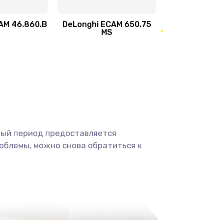
290 руб.
Заказать
AM 46.860.B
DeLonghi ECAM 650.75
520 руб.
Заказать
MS
590 руб.
Заказать
300 руб.
Заказать
1100 руб.
Заказать
ный период предоставляется
780 руб.
Заказать
облемы, можно снова обратиться к
600 руб.
Заказать
540 руб.
Заказать