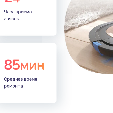
30 мин
2 года
Часа приема
20 мин
3 года
заявок
40 мин
1 год
30 мин
3 года
85мин
30 мин
1 год
50 мин
1 год
Среднее время
ремонта