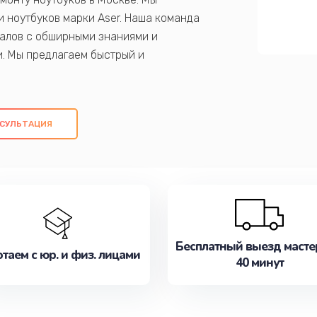
 ноутбуков марки Aser. Наша команда
алов с обширными знаниями и
и. Мы предлагаем быстрый и
ем оригинальных компонентов, а также
ых работ. Наша цель - предоставить
ое обслуживание, удовлетворяя их
СУЛЬТАЦИЯ
медлите записаться на ремонт уже
Бесплатный выезд масте
таем с юр. и физ. лицами
40 минут