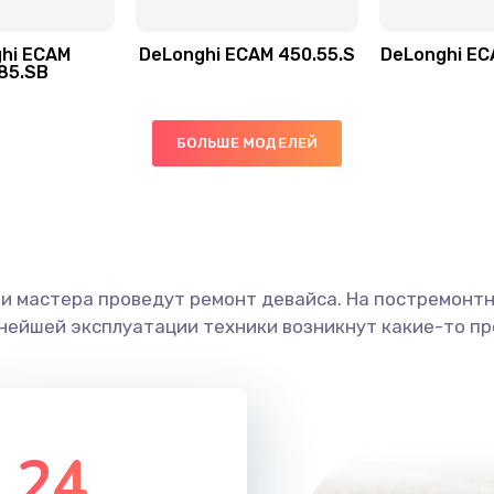
30 мин
2 года
hi ECAM
DeLonghi ECAM 450.55.S
DeLonghi EC
20 мин
1 год
85.SB
20 мин
1 год
БОЛЬШЕ МОДЕЛЕЙ
40 мин
1 год
е
30 мин
1 год
ши мастера проведут ремонт девайса. На постремонт
40 мин
3 года
ьнейшей эксплуатации техники возникнут какие-то пр
50 мин
3 года
30 мин
2 года
24